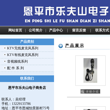
网站首页
|
公司简介
|
产品中心
｜
留言反馈
｜
联系方式
产品类别
产 品 展 示
KTV无线麦克风系列
KTV有线麦克风系列
音视频线系列
配 件 系 列
联系我们
恩平市乐夫山电子商务店
联系人：吴经理
手机：13229133786
地址：
恩平市恩城怡景新村75号