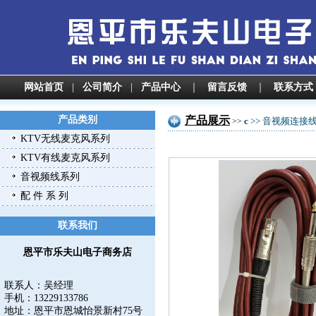
网站首页
|
公司简介
|
产品中心
｜
留言反馈
｜
联系方式
产品类别
产品展示
c
>> 音视频连接
>>
KTV无线麦克风系列
KTV有线麦克风系列
音视频线系列
配 件 系 列
联系我们
恩平市乐夫山电子商务店
联系人：吴经理
手机：13229133786
地址：
恩平市恩城怡景新村75号