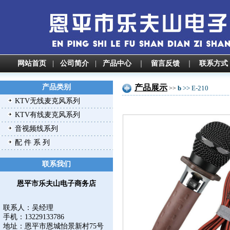
网站首页
|
公司简介
|
产品中心
｜
留言反馈
｜
联系方式
产品类别
产品展示
b
>> E-210
>>
KTV无线麦克风系列
KTV有线麦克风系列
音视频线系列
配 件 系 列
联系我们
恩平市乐夫山电子商务店
联系人：吴经理
手机：13229133786
地址：
恩平市恩城怡景新村75号