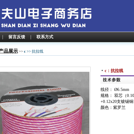
｜
留言反馈
｜
联系方式
产品展示
c
>> 抗拉线
>>
c：抗拉线
线径： Ø6.5mm
规格： 双芯（0.1
+0.12x20支镀锡
颜色：紫罗兰