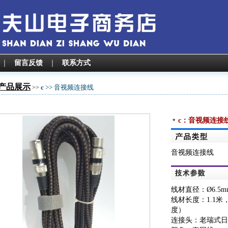
｜
留言反馈
｜
联系方式
产品展示
c
>> 音视频连接线
>>
c：音视频连接
音视频连接线
线材直径：Ø6.5m
线材长度：1.1米
度）
连接头：
老瑞式日